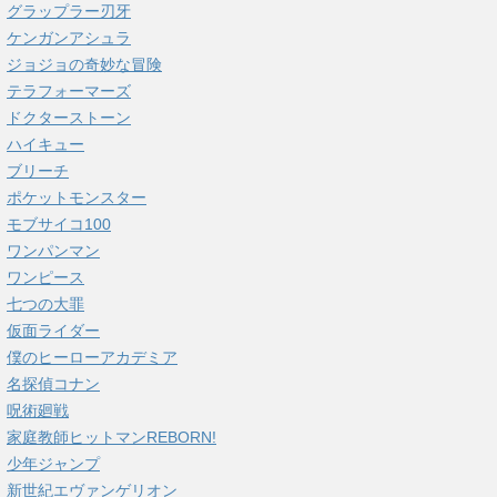
グラップラー刃牙
ケンガンアシュラ
ジョジョの奇妙な冒険
テラフォーマーズ
ドクターストーン
ハイキュー
ブリーチ
ポケットモンスター
モブサイコ100
ワンパンマン
ワンピース
七つの大罪
仮面ライダー
僕のヒーローアカデミア
名探偵コナン
呪術廻戦
家庭教師ヒットマンREBORN!
少年ジャンプ
新世紀エヴァンゲリオン