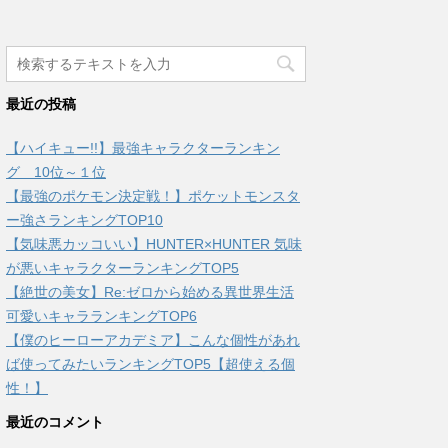
最近の投稿
【ハイキュー!!】最強キャラクターランキン
グ 10位～１位
【最強のポケモン決定戦！】ポケットモンスタ
ー強さランキングTOP10
【気味悪カッコいい】HUNTER×HUNTER 気味
が悪いキャラクターランキングTOP5
【絶世の美女】Re:ゼロから始める異世界生活
可愛いキャラランキングTOP6
【僕のヒーローアカデミア】こんな個性があれ
ば使ってみたいランキングTOP5【超使える個
性！】
最近のコメント