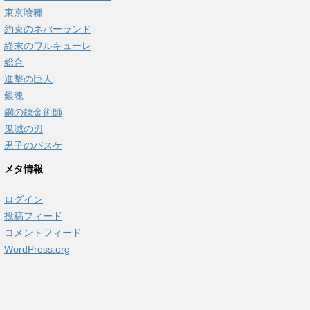
東京喰種
約束のネバーランド
終末のワルキューレ
総合
進撃の巨人
銀魂
鋼の錬金術師
鬼滅の刃
黒子のバスケ
メタ情報
ログイン
投稿フィード
コメントフィード
WordPress.org