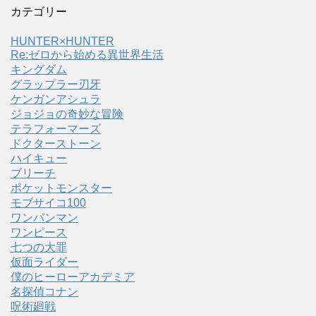
カテゴリー
HUNTER×HUNTER
Re:ゼロから始める異世界生活
キングダム
グラップラー刃牙
ケンガンアシュラ
ジョジョの奇妙な冒険
テラフォーマーズ
ドクターストーン
ハイキュー
ブリーチ
ポケットモンスター
モブサイコ100
ワンパンマン
ワンピース
七つの大罪
仮面ライダー
僕のヒーローアカデミア
名探偵コナン
呪術廻戦