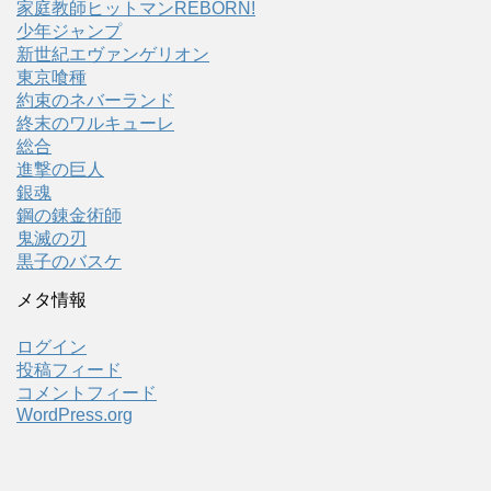
家庭教師ヒットマンREBORN!
少年ジャンプ
新世紀エヴァンゲリオン
東京喰種
約束のネバーランド
終末のワルキューレ
総合
進撃の巨人
銀魂
鋼の錬金術師
鬼滅の刃
黒子のバスケ
メタ情報
ログイン
投稿フィード
コメントフィード
WordPress.org