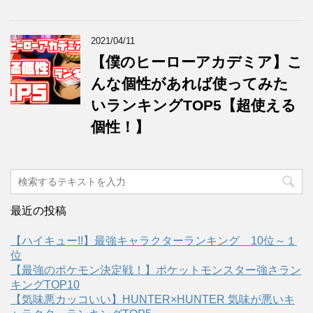
2021/04/11
【僕のヒーローアカデミア】こ
んな個性があれば使ってみた
いランキングTOP5【超使える
個性！】
最近の投稿
【ハイキュー!!】最強キャラクターランキング 10位～１
位
【最強のポケモン決定戦！】ポケットモンスター強さラン
キングTOP10
【気味悪カッコいい】HUNTER×HUNTER 気味が悪いキ