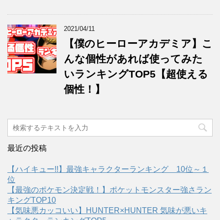
2021/04/11
【僕のヒーローアカデミア】こ
んな個性があれば使ってみた
いランキングTOP5【超使える
個性！】
最近の投稿
【ハイキュー!!】最強キャラクターランキング 10位～１
位
【最強のポケモン決定戦！】ポケットモンスター強さラン
キングTOP10
【気味悪カッコいい】HUNTER×HUNTER 気味が悪いキ