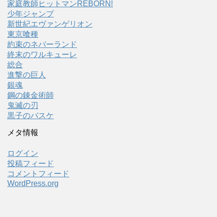
家庭教師ヒットマンREBORN!
少年ジャンプ
新世紀エヴァンゲリオン
東京喰種
約束のネバーランド
終末のワルキューレ
総合
進撃の巨人
銀魂
鋼の錬金術師
鬼滅の刃
黒子のバスケ
メタ情報
ログイン
投稿フィード
コメントフィード
WordPress.org