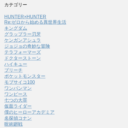
カテゴリー
HUNTER×HUNTER
Re:ゼロから始める異世界生活
キングダム
グラップラー刃牙
ケンガンアシュラ
ジョジョの奇妙な冒険
テラフォーマーズ
ドクターストーン
ハイキュー
ブリーチ
ポケットモンスター
モブサイコ100
ワンパンマン
ワンピース
七つの大罪
仮面ライダー
僕のヒーローアカデミア
名探偵コナン
呪術廻戦