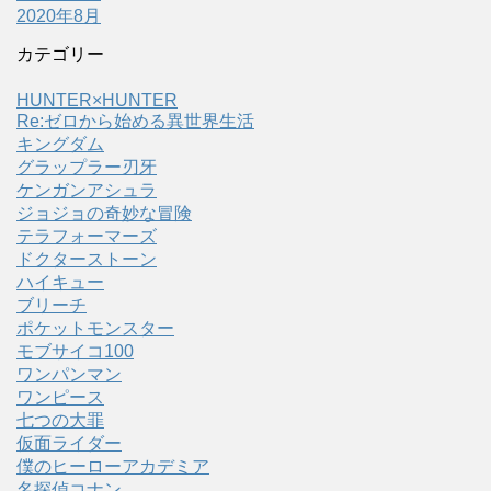
2020年8月
カテゴリー
HUNTER×HUNTER
Re:ゼロから始める異世界生活
キングダム
グラップラー刃牙
ケンガンアシュラ
ジョジョの奇妙な冒険
テラフォーマーズ
ドクターストーン
ハイキュー
ブリーチ
ポケットモンスター
モブサイコ100
ワンパンマン
ワンピース
七つの大罪
仮面ライダー
僕のヒーローアカデミア
名探偵コナン