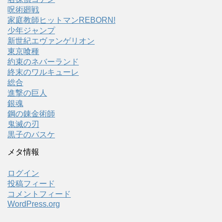
呪術廻戦
家庭教師ヒットマンREBORN!
少年ジャンプ
新世紀エヴァンゲリオン
東京喰種
約束のネバーランド
終末のワルキューレ
総合
進撃の巨人
銀魂
鋼の錬金術師
鬼滅の刃
黒子のバスケ
メタ情報
ログイン
投稿フィード
コメントフィード
WordPress.org