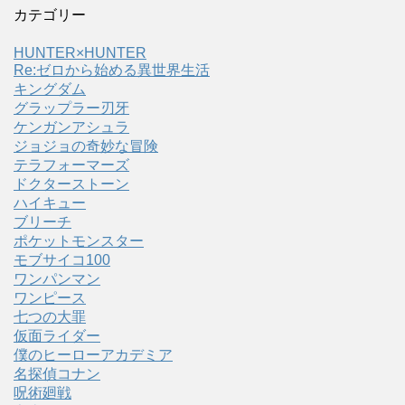
カテゴリー
HUNTER×HUNTER
Re:ゼロから始める異世界生活
キングダム
グラップラー刃牙
ケンガンアシュラ
ジョジョの奇妙な冒険
テラフォーマーズ
ドクターストーン
ハイキュー
ブリーチ
ポケットモンスター
モブサイコ100
ワンパンマン
ワンピース
七つの大罪
仮面ライダー
僕のヒーローアカデミア
名探偵コナン
呪術廻戦