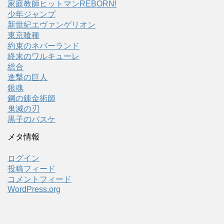
家庭教師ヒットマンREBORN!
少年ジャンプ
新世紀エヴァンゲリオン
東京喰種
約束のネバーランド
終末のワルキューレ
総合
進撃の巨人
銀魂
鋼の錬金術師
鬼滅の刃
黒子のバスケ
メタ情報
ログイン
投稿フィード
コメントフィード
WordPress.org