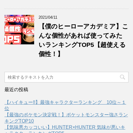
2021/04/11
【僕のヒーローアカデミア】こ
んな個性があれば使ってみた
いランキングTOP5【超使える
個性！】
最近の投稿
【ハイキュー!!】最強キャラクターランキング 10位～１
位
【最強のポケモン決定戦！】ポケットモンスター強さラン
キングTOP10
【気味悪カッコいい】HUNTER×HUNTER 気味が悪いキ