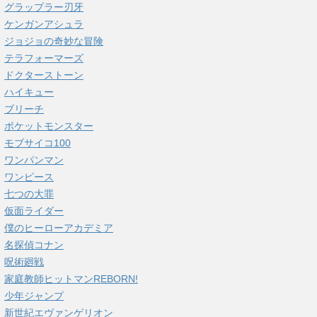
グラップラー刃牙
ケンガンアシュラ
ジョジョの奇妙な冒険
テラフォーマーズ
ドクターストーン
ハイキュー
ブリーチ
ポケットモンスター
モブサイコ100
ワンパンマン
ワンピース
七つの大罪
仮面ライダー
僕のヒーローアカデミア
名探偵コナン
呪術廻戦
家庭教師ヒットマンREBORN!
少年ジャンプ
新世紀エヴァンゲリオン