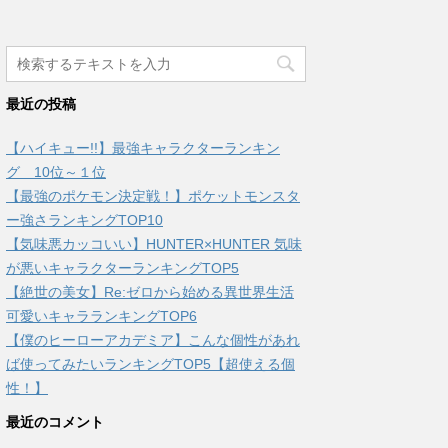
最近の投稿
【ハイキュー!!】最強キャラクターランキン
グ 10位～１位
【最強のポケモン決定戦！】ポケットモンスタ
ー強さランキングTOP10
【気味悪カッコいい】HUNTER×HUNTER 気味
が悪いキャラクターランキングTOP5
【絶世の美女】Re:ゼロから始める異世界生活
可愛いキャラランキングTOP6
【僕のヒーローアカデミア】こんな個性があれ
ば使ってみたいランキングTOP5【超使える個
性！】
最近のコメント