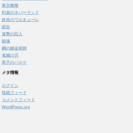
東京喰種
約束のネバーランド
終末のワルキューレ
総合
進撃の巨人
銀魂
鋼の錬金術師
鬼滅の刃
黒子のバスケ
メタ情報
ログイン
投稿フィード
コメントフィード
WordPress.org