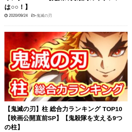
は○○！】
2020/09/24
-
鬼滅の刃
【鬼滅の刃】柱 総合力ランキング TOP10
【映画公開直前SP】【鬼殺隊を支える9つ
の柱】