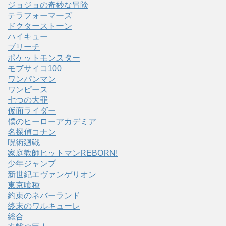
ジョジョの奇妙な冒険
テラフォーマーズ
ドクターストーン
ハイキュー
ブリーチ
ポケットモンスター
モブサイコ100
ワンパンマン
ワンピース
七つの大罪
仮面ライダー
僕のヒーローアカデミア
名探偵コナン
呪術廻戦
家庭教師ヒットマンREBORN!
少年ジャンプ
新世紀エヴァンゲリオン
東京喰種
約束のネバーランド
終末のワルキューレ
総合