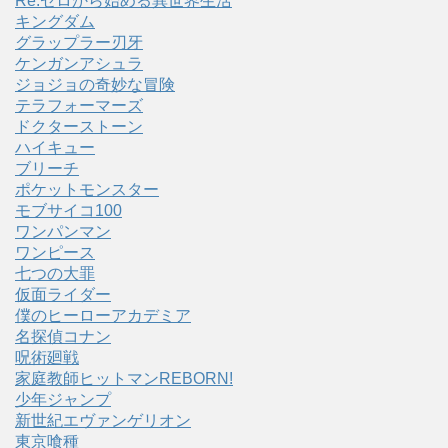
Re:ゼロから始める異世界生活
キングダム
グラップラー刃牙
ケンガンアシュラ
ジョジョの奇妙な冒険
テラフォーマーズ
ドクターストーン
ハイキュー
ブリーチ
ポケットモンスター
モブサイコ100
ワンパンマン
ワンピース
七つの大罪
仮面ライダー
僕のヒーローアカデミア
名探偵コナン
呪術廻戦
家庭教師ヒットマンREBORN!
少年ジャンプ
新世紀エヴァンゲリオン
東京喰種