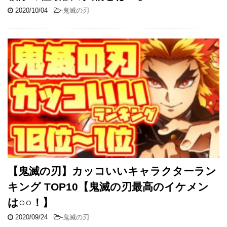
2020/10/04
-
鬼滅の刃
【鬼滅の刃】カッコいいキャラクターラン
キング TOP10【鬼滅の刃最高のイケメン
は○○！】
2020/09/24
-
鬼滅の刃