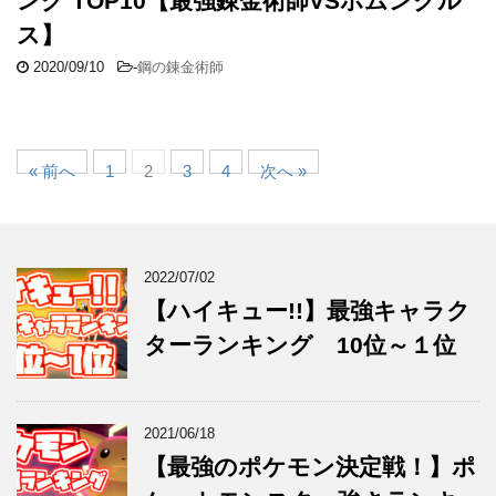
ング TOP10【最強錬金術師VSホムンクル
ス】
2020/09/10
-
鋼の錬金術師
« 前へ
1
2
3
4
次へ »
2022/07/02
【ハイキュー!!】最強キャラク
ターランキング 10位～１位
2021/06/18
【最強のポケモン決定戦！】ポ