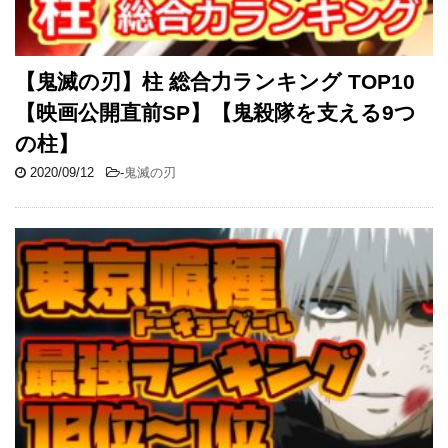
【鬼滅の刃】柱 総合力ランキング TOP10
【映画公開直前SP】【鬼殺隊を支える9つ
の柱】
2020/09/12
-
鬼滅の刃