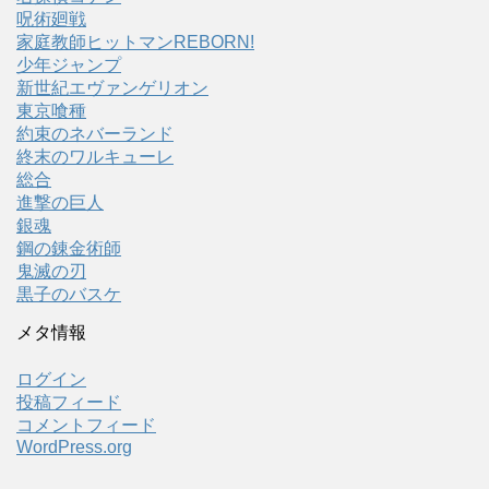
呪術廻戦
家庭教師ヒットマンREBORN!
少年ジャンプ
新世紀エヴァンゲリオン
東京喰種
約束のネバーランド
終末のワルキューレ
総合
進撃の巨人
銀魂
鋼の錬金術師
鬼滅の刃
黒子のバスケ
メタ情報
ログイン
投稿フィード
コメントフィード
WordPress.org