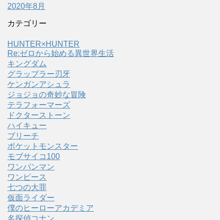
2020年8月
カテゴリー
HUNTER×HUNTER
Re:ゼロから始める異世界生活
キングダム
グラップラー刃牙
ケンガンアシュラ
ジョジョの奇妙な冒険
テラフォーマーズ
ドクターストーン
ハイキュー
ブリーチ
ポケットモンスター
モブサイコ100
ワンパンマン
ワンピース
七つの大罪
仮面ライダー
僕のヒーローアカデミア
名探偵コナン