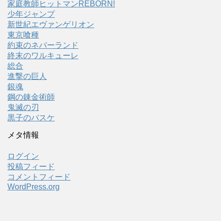
家庭教師ヒットマンREBORN!
少年ジャンプ
新世紀エヴァンゲリオン
東京喰種
約束のネバーランド
終末のワルキューレ
総合
進撃の巨人
銀魂
鋼の錬金術師
鬼滅の刃
黒子のバスケ
メタ情報
ログイン
投稿フィード
コメントフィード
WordPress.org