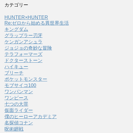
カテゴリー
HUNTER×HUNTER
Re:ゼロから始める異世界生活
キングダム
グラップラー刃牙
ケンガンアシュラ
ジョジョの奇妙な冒険
テラフォーマーズ
ドクターストーン
ハイキュー
ブリーチ
ポケットモンスター
モブサイコ100
ワンパンマン
ワンピース
七つの大罪
仮面ライダー
僕のヒーローアカデミア
名探偵コナン
呪術廻戦