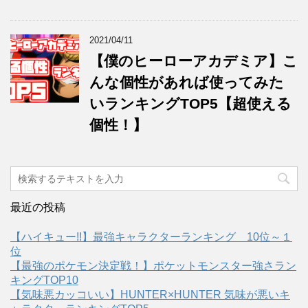
2021/04/11
【僕のヒーローアカデミア】こ
んな個性があれば使ってみた
いランキングTOP5【超使える
個性！】
最近の投稿
【ハイキュー!!】最強キャラクターランキング 10位～１
位
【最強のポケモン決定戦！】ポケットモンスター強さラン
キングTOP10
【気味悪カッコいい】HUNTER×HUNTER 気味が悪いキ