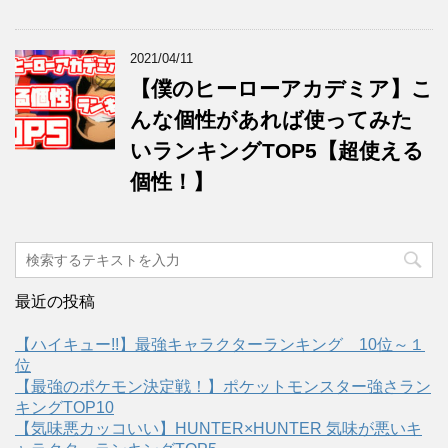
2021/04/11
【僕のヒーローアカデミア】こ
んな個性があれば使ってみた
いランキングTOP5【超使える
個性！】
最近の投稿
【ハイキュー!!】最強キャラクターランキング 10位～１
位
【最強のポケモン決定戦！】ポケットモンスター強さラン
キングTOP10
【気味悪カッコいい】HUNTER×HUNTER 気味が悪いキ