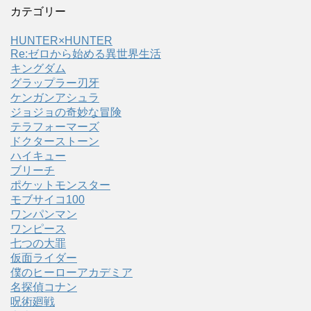
カテゴリー
HUNTER×HUNTER
Re:ゼロから始める異世界生活
キングダム
グラップラー刃牙
ケンガンアシュラ
ジョジョの奇妙な冒険
テラフォーマーズ
ドクターストーン
ハイキュー
ブリーチ
ポケットモンスター
モブサイコ100
ワンパンマン
ワンピース
七つの大罪
仮面ライダー
僕のヒーローアカデミア
名探偵コナン
呪術廻戦