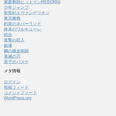
家庭教師ヒットマンREBORN!
少年ジャンプ
新世紀エヴァンゲリオン
東京喰種
約束のネバーランド
終末のワルキューレ
総合
進撃の巨人
銀魂
鋼の錬金術師
鬼滅の刃
黒子のバスケ
メタ情報
ログイン
投稿フィード
コメントフィード
WordPress.org