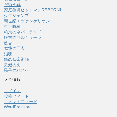
呪術廻戦
家庭教師ヒットマンREBORN!
少年ジャンプ
新世紀エヴァンゲリオン
東京喰種
約束のネバーランド
終末のワルキューレ
総合
進撃の巨人
銀魂
鋼の錬金術師
鬼滅の刃
黒子のバスケ
メタ情報
ログイン
投稿フィード
コメントフィード
WordPress.org