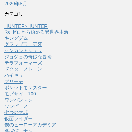
2020年8月
カテゴリー
HUNTER×HUNTER
Re:ゼロから始める異世界生活
キングダム
グラップラー刃牙
ケンガンアシュラ
ジョジョの奇妙な冒険
テラフォーマーズ
ドクターストーン
ハイキュー
ブリーチ
ポケットモンスター
モブサイコ100
ワンパンマン
ワンピース
七つの大罪
仮面ライダー
僕のヒーローアカデミア
名探偵コナン