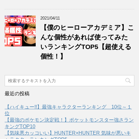
2021/04/11
【僕のヒーローアカデミア】こ
んな個性があれば使ってみた
いランキングTOP5【超使える
個性！】
最近の投稿
【ハイキュー!!】最強キャラクターランキング 10位～１
位
【最強のポケモン決定戦！】ポケットモンスター強さラン
キングTOP10
【気味悪カッコいい】HUNTER×HUNTER 気味が悪いキ