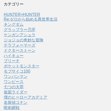
カテゴリー
HUNTER×HUNTER
Re:ゼロから始める異世界生活
キングダム
グラップラー刃牙
ケンガンアシュラ
ジョジョの奇妙な冒険
テラフォーマーズ
ドクターストーン
ハイキュー
ブリーチ
ポケットモンスター
モブサイコ100
ワンパンマン
ワンピース
七つの大罪
仮面ライダー
僕のヒーローアカデミア
名探偵コナン
呪術廻戦