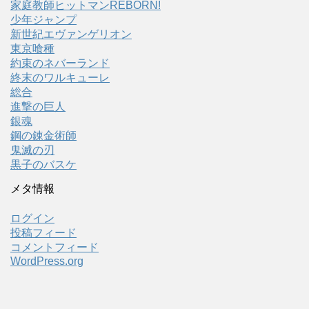
家庭教師ヒットマンREBORN!
少年ジャンプ
新世紀エヴァンゲリオン
東京喰種
約束のネバーランド
終末のワルキューレ
総合
進撃の巨人
銀魂
鋼の錬金術師
鬼滅の刃
黒子のバスケ
メタ情報
ログイン
投稿フィード
コメントフィード
WordPress.org